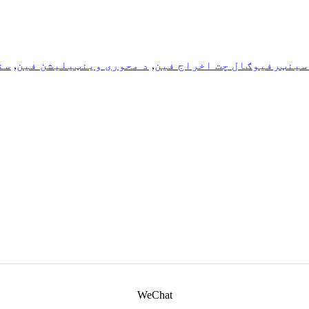
سینټرفیوګال چت اخراج فین
,
د محوری وینټیلیشن فین
,
سن
WeChat