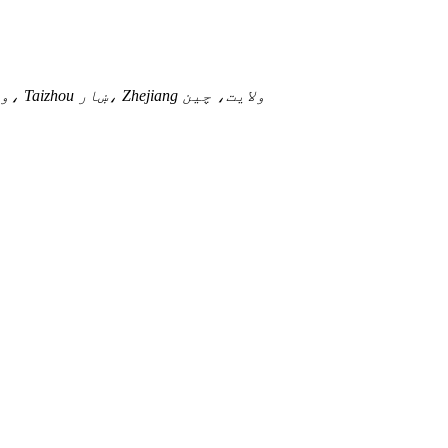
پته: شمېره 688، Yangsi سړک، Zhang'an، Jiaojiang ولسوالۍ، Taizhou ښار، Zhejiang ولايت، چين