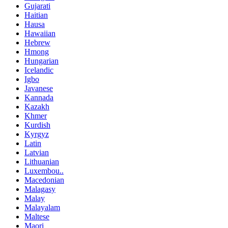
Gujarati
Haitian
Hausa
Hawaiian
Hebrew
Hmong
Hungarian
Icelandic
Igbo
Javanese
Kannada
Kazakh
Khmer
Kurdish
Kyrgyz
Latin
Latvian
Lithuanian
Luxembou..
Macedonian
Malagasy
Malay
Malayalam
Maltese
Maori