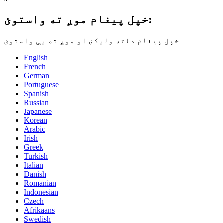
خپل پیغام موږ ته واستوئ:
خپل پیغام دلته ولیکئ او موږ ته یې واستوئ
English
French
German
Portuguese
Spanish
Russian
Japanese
Korean
Arabic
Irish
Greek
Turkish
Italian
Danish
Romanian
Indonesian
Czech
Afrikaans
Swedish