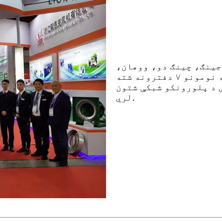
جينګ، چينګ دو، ووهان،
 د پلورونکو شبکې شتون
لري.