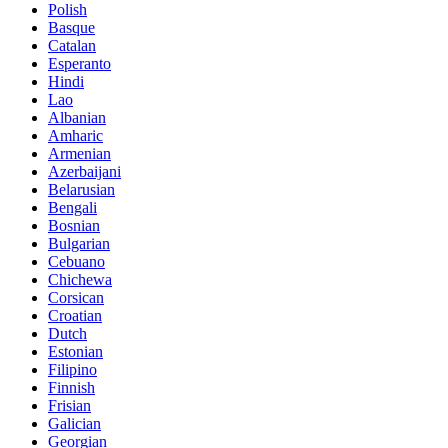
Polish
Basque
Catalan
Esperanto
Hindi
Lao
Albanian
Amharic
Armenian
Azerbaijani
Belarusian
Bengali
Bosnian
Bulgarian
Cebuano
Chichewa
Corsican
Croatian
Dutch
Estonian
Filipino
Finnish
Frisian
Galician
Georgian