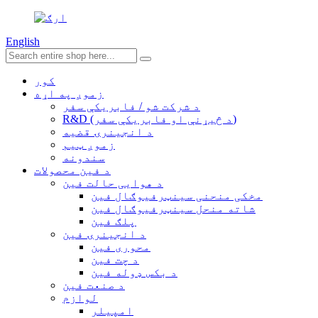
English
کور
زموږ په اړه
د شرکت شو / فابریکې سفر
R&D (د څیړنې او فابریکې سفر)
د انجینرۍ قضیه
زموږ ټیم
سندونه
د فین محصولات
د هوایی حالت فین
مخکی منحنی سینټرفیوګال فین
شاته منحل سینټرفیوګال فین
پلګ فین
د انجینرۍ فین
محوری فین
د چت فین
د بکس ډوله فین
د صنعت فین
لوازم
امپیلر