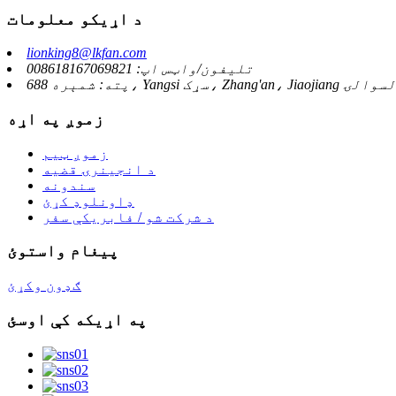
د اړیکو معلومات
lionking8@lkfan.com
تلیفون/واټس اپ: 008618167069821
زموږ په اړه
زموږ ټیم
د انجینرۍ قضیه
سندونه
ډاونلوډ کړئ
د شرکت شو / فابریکې سفر
پیغام واستوئ
ګډون وکړئ
په اړیکه کې اوسئ