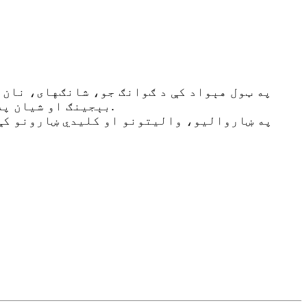
په ټول هېواد کې د ګوانګ جو، شانګهای، نان 
بېجينګ او شيان په نومونو ۷ دفترونه شته.
په ښاروالیو، والیتونو او کلیدي ښارونو کې