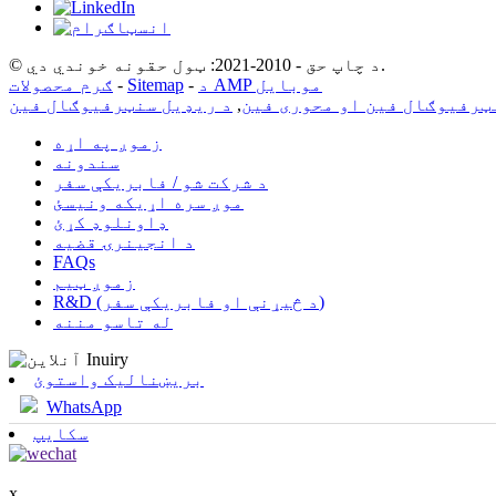
© د چاپ حق - 2010-2021: ټول حقونه خوندي دي.
د AMP موبایل
-
Sitemap
-
ګرم محصولات
ټرفیوګال فین او محوری فین
,
د ریډیل سنټرفیوګال فین
زموږ په اړه
سندونه
د شرکت شو / فابریکې سفر
موږ سره اړیکه ونیسئ
ډاونلوډ کړئ
د انجینرۍ قضیه
FAQs
زموږ ټیم
R&D (د څیړنې او فابریکې سفر)
له تاسو مننه
بریښنالیک واستوئ
WhatsApp
سکایپ
x