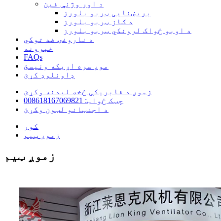
د اور وژنې فین
بریښنایی ټربو بلورز
د ګاز ټربو بلورز
د اوبو ځواک لرونکي ټربو بلورز
د ناروغۍ ضد توکي
خبرونه
FAQs
موږ سره اړیکه ونیسئ
ډاونلوډ کړئ
زموږ د فابریکې څخه لیدنه وکړئ
چټک ځواب: 008618167069821
د اجنټانو لټون وکړئ
کور
زموږ ټیم
زموږ ټیم