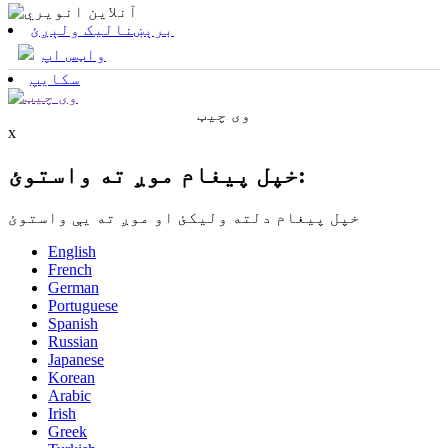
برېښنالیک ولېږئ
واټس اپ
سکایپ
وی چیټ
x
خپل پیغام موږ ته واستوئ:
خپل پیغام دلته ولیکئ او موږ ته یې واستوئ
English
French
German
Portuguese
Spanish
Russian
Japanese
Korean
Arabic
Irish
Greek