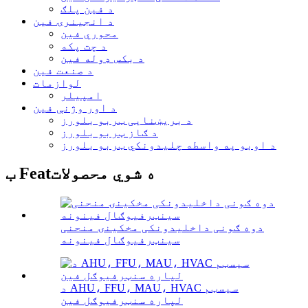
د فین پلګ
د انجینرۍ فین
محوري فین
د چت پکه
د بکس ډوله فین
د صنعت فین
لوازمات
امپیلر
د اور وژنې فین
د بریښنایی ټربو بلورز
د ګاز ټربو بلورز
د اوبو په واسطه چلیدونکي ټربو بلورز
ب Featه شوي محصولات
دوه ګونی داخلیدونکی مخکینۍ منحنی
سینټرفیوګال فینونه
د AHU، FFU، MAU، HVAC سیسټم
لپاره سنټرفیوګل فین