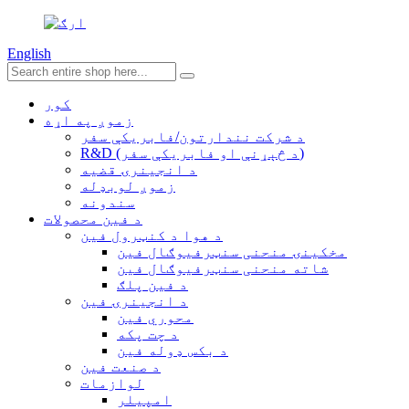
English
کور
زموږ په اړه
د شرکت نندارتون/فابریکې سفر
R&D (د څېړنې او فابریکې سفر)
د انجینرۍ قضیه
زموږ لوبډله
سندونه
د فین محصولات
د هوا د کنټرول فین
مخکینۍ منحنی سنټرفیوګال فین
شاته منحنی سنټرفیوګال فین
د فین پلګ
د انجینرۍ فین
محوري فین
د چت پکه
د بکس ډوله فین
د صنعت فین
لوازمات
امپیلر