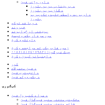
د اور وژنې فین
د بریښنایی ټربو بلورز
د ګاز ټربو بلورز
د اوبو په واسطه چلیدونکي ټربو
بلورز
د وبا ضد توکي
خبرونه
پوښتنې او ځوابونه
موږ سره اړیکه ونیسئ
ډاونلوډ کړئ
زموږ فابریکې ته مراجعه وکړئ
چټک غبرګون: ۰۰۸۶۱۸۱۶۷۰۶۹۸۲۱
د اجنټانو لټون وکړئ
کور
د فین محصولات
د انجینرۍ فین
د بکس ډوله فین
کټګورۍ
د هوا د کنټرول فین
مخکینۍ منحنی سنټرفیوګال فین
شاته منحنی سنټرفیوګال فین