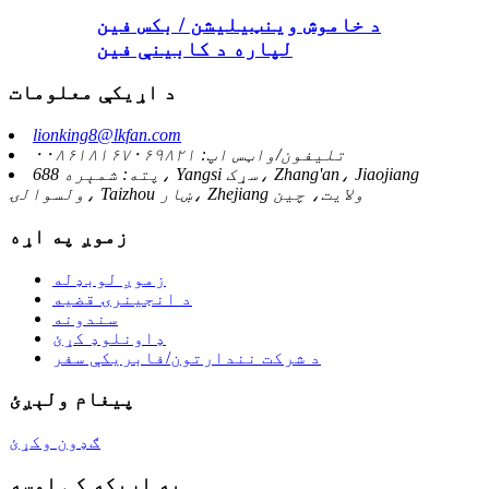
د خاموش وینټیلیشن / بکس فین
لپاره د کابینې فین
د اړیکې معلومات
lionking8@lkfan.com
تلیفون/واټس اپ: ۰۰۸۶۱۸۱۶۷۰۶۹۸۲۱
پته: شمېره 688، Yangsi سړک، Zhang'an، Jiaojiang
ولسوالۍ، Taizhou ښار، Zhejiang ولايت، چين
زموږ په اړه
زموږ لوبډله
د انجینرۍ قضیه
سندونه
ډاونلوډ کړئ
د شرکت نندارتون/فابریکې سفر
پیغام ولېږئ
ګډون وکړئ
په اړیکه کې اوسه