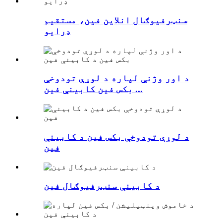
سنټرفیوګال انلاین فین، مستقیم
ډرایو
د اور وژنې لپاره د لوړې تودوخې
بکس فین کابینې فین ...
د لوړې تودوخې بکس فین د کابینې
فین
د کابینې سنټرفیوګال فین