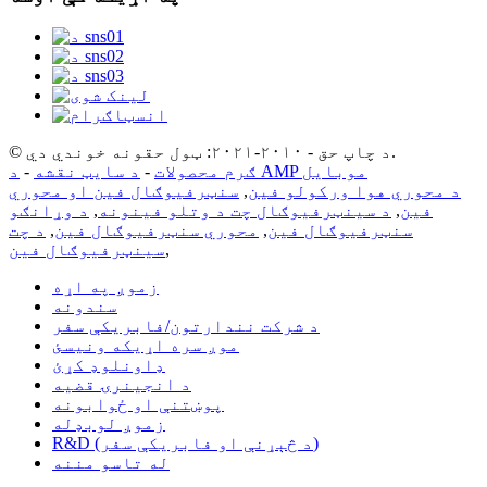
© د چاپ حق - ۲۰۱۰-۲۰۲۱: ټول حقونه خوندي دي.
د AMP موبایل
ګرم محصولات
-
د سایټ نقشه
-
د محوري هوا ورکولو فین
,
سنټرفیوګال فین او محوري
فین
,
د سینټرفیوګال چت د وتلو فینونه
,
د وړانګو
سنټرفیوګال فین
,
محوري سنټرفیوګال فین
,
د چت
,
سینټرفیوګال فین
زموږ په اړه
سندونه
د شرکت نندارتون/فابریکې سفر
موږ سره اړیکه ونیسئ
ډاونلوډ کړئ
د انجینرۍ قضیه
پوښتنې او ځوابونه
زموږ لوبډله
R&D (د څېړنې او فابریکې سفر)
له تاسو مننه