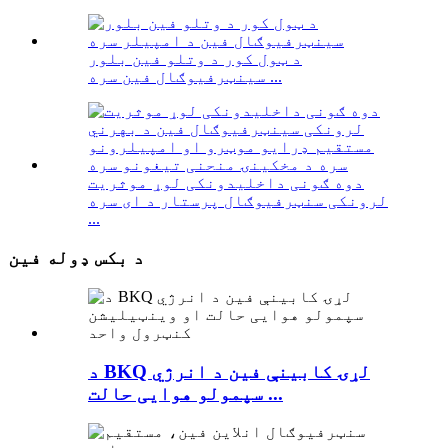
د ټول کور د وتلو فین بلور
سینټرفیوګال فین سره ...
دوه ګونی داخلیدونکی لوړ موثریت
لرونکی سنټرفیوګال پرستار د ای سره
...
د بکس ډوله فین
د BKQ لړۍ کابینې فین د انرژي
سپمولو هوایی حالت ...