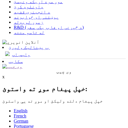
موږ سره اړیکه ونیسئ
ډاونلوډ کړئ
د انجینرۍ قضیه
پوښتنې او ځوابونه
زموږ لوبډله
R&D (د څېړنې او فابریکې سفر)
له تاسو مننه
برېښنالیک ولېږئ
واټس اپ
سکایپ
وی چیټ
x
خپل پیغام موږ ته واستوئ:
خپل پیغام دلته ولیکئ او موږ ته یې واستوئ
English
French
German
Portuguese