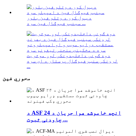
د ټول کور د وتلو فین بلور
سینټرفیوګال فین سره ...
دوه ګونی داخلیدونکی لوړ موثریت
لرونکی سنټرفیوګال پرستار د ای سره
...
محوري فین
د ASF 24 انچه خاموشه هوا جریان د
چاودنې ثبوت ...