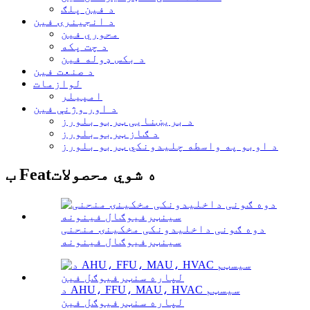
د فین پلګ
د انجینرۍ فین
محوري فین
د چت پکه
د بکس ډوله فین
د صنعت فین
لوازمات
امپیلر
د اور وژنې فین
د بریښنایی ټربو بلورز
د ګاز ټربو بلورز
د اوبو په واسطه چلیدونکي ټربو بلورز
ب Featه شوي محصولات
دوه ګونی داخلیدونکی مخکینۍ منحنی
سینټرفیوګال فینونه
د AHU، FFU، MAU، HVAC سیسټم
لپاره سنټرفیوګل فین