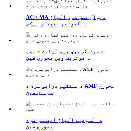
ACF-MA دیوال نصب شوی الیاژ
المونیم امپیلر ایکس...
د سوداګریزو بیو لپاره د لوړ
موثریت وین محوری فین ...
د مستقیم ډرایو سره د AMF محوري
جریان فین
د المونیم الیاژ امپیلر سره
محوري فین