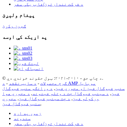
د شرکت نندارتون/فابریکې سفر
پیغام ولېږئ
ګډون وکړئ
په اړیکه کې اوسه
© د چاپ حق - ۲۰۱۰-۲۰۲۱: ټول حقونه خوندي دي.
د AMP موبایل
ګرم محصولات
-
د سایټ نقشه
-
سنټرفیوګال فین او محوري فین
,
د وړانګو سنټرفیوګال
فین
,
د سینټرفیوګال چت د وتلو فینونه
,
د محوري هوا
ورکولو فین
,
د چت سینټرفیوګال فین
,
محوري
,
سنټرفیوګال فین
زموږ په اړه
سندونه
د شرکت نندارتون/فابریکې سفر