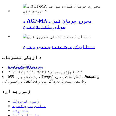
د ACF-MA محوري جریان فین د
هوایی کنډیشن فین
د عالي کیفیت صنعتي محوري فین
د اړیکې معلومات
lionking8@lkfan.com
تلیفون/واټس اپ: ۰۰۸۶۱۸۱۶۷۰۶۹۸۲۱
پته: شمېره 688، Yangsi سړک، Zhang'an، Jiaojiang
ولسوالۍ، Taizhou ښار، Zhejiang ولايت، چين
زموږ په اړه
زموږ لوبډله
د انجینرۍ قضیه
سندونه
ډاونلوډ کړئ