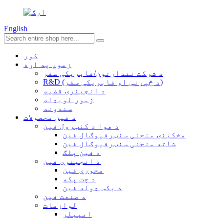
English
کور
زموږ په اړه
د شرکت نندارتون/فابریکې سفر
R&D (د څېړنې او فابریکې سفر)
د انجینرۍ قضیه
زموږ لوبډله
سندونه
د فین محصولات
د هوا د کنټرول فین
مخکینۍ منحنی سنټرفیوګال فین
شاته منحنی سنټرفیوګال فین
د فین پلګ
د انجینرۍ فین
محوري فین
د چت پکه
د بکس ډوله فین
د صنعت فین
لوازمات
امپیلر