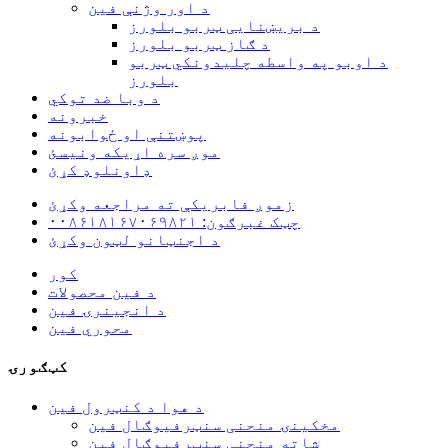
د اور وژنې فین
د بریښنایی ټربو بلورز
د ګاز ټربو بلورز
د اوبو په واسطه چلیدونکي ټربو
بلورز
د وبا ضد توکي
خبرونه
پوښتنې او ځوابونه
موږ سره اړیکه ونیسئ
ډاونلوډ کړئ
زموږ فابریکې ته مراجعه وکړئ
چټک غبرګون: ۰۰۸۶۱۸۱۶۷۰۶۹۸۲۱
د اجنټانو لټون وکړئ
کور
د فین محصولات
د انجینرۍ فین
محوري فین
کټګورۍ
د هوا د کنټرول فین
مخکینۍ منحنی سنټرفیوګال فین
شاته منحنی سنټرفیوګال فین